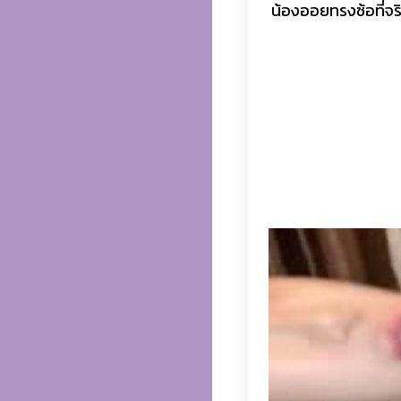
น้องออยทรงซ้อที่จร