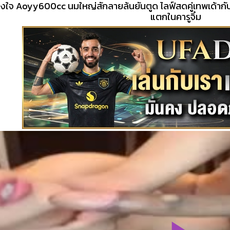
ิงใจ Aoyy600cc นมใหญ่สักลายล้นยันตูด ไลฟ์สดคู่เทพเด้ากับผ
แตกในคารูจิ๋ม