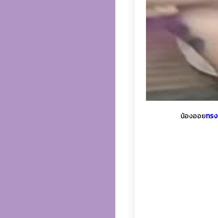
น้องออย
ทรง