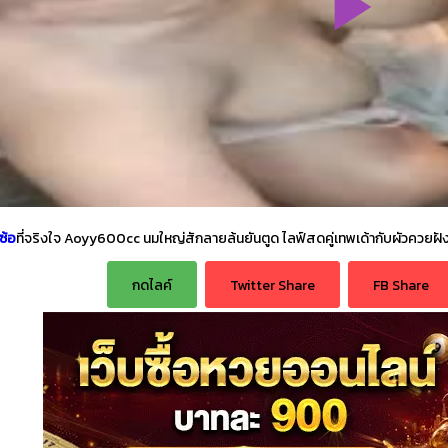
ซ้อ
ที่จริงใจ Aoyy600cc นมใหญ่สักลายล้นยันตูด ไลฟ์สดคู่เทพเด้ากับผัวควยฝังม
กดไลค์
Twitter Share
FB Share