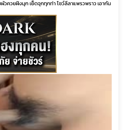
ัวควยฝังมุก เย็ดจุกทุกท่า โชว์ลีลาแพรวพราว เอากัน