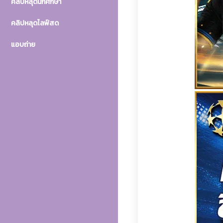
คลิปหลุดนักศึกษา
คลิปหลุดไลฟ์สด
แอบถ่าย