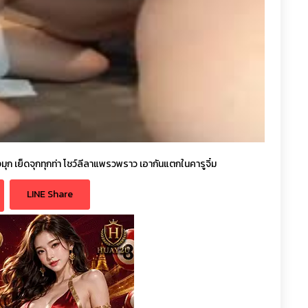
ุก เย็ดจุกทุกท่า โชว์ลีลาแพรวพราว เอากันแตกในคารูจิ๋ม
LINE Share