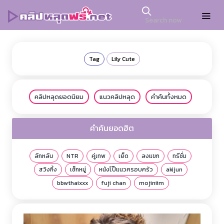
Tag
Lily Cute
คลิปหลุดยอดนิยม
แนวคลิปหลุด
คำค้นทั้งหมด
คำค้นยอดฮิต
ลักหลับ
NTR
คู่เทพ
เย็ด
ลงแขก
ทรีซั่ม
สวิงกิ้ง
เซ็กหมู่
หนังโป๊แนวครอบครัว
akijun
bbwthaixxx
fuji chan
mojiniim