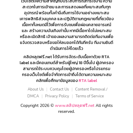
เว็บไซต์ให้ความสำคัญกับประสบการณ์การใช้งาน ความ
สะดวกในการเข้าชม และการแสดงผลที่เหมาะสมกับทุก
อุปกรณ์ พร้อมทั้งคำนึงถึงการใช้งานอย่างเหมาะสม
เคารพสิทธิส่วนบุคคล และปฏิบัติตามกฎหมายที่เกี่ยวข้อง
เนื้อหาทั้งหมดมีไว้เพื่อการรับชมเพื่อผ่อนคลายอารมณ์
และ สร้างความบันเทิงเท่านั้น หากมีเนื้อหาใดไม่เหมาะสม
หรือละเมิดสิทธิ เจ้าของผลงานสามารถติดต่อทีมงานเพื่อ
แจ้งตรวจสอบหรือขอให้ลบออกได้ทันทีครับ ทีมงานยินดี
ดำเนินการให้โดยเร็ว
คลิปหลุดฟรี.net ได้รับการจัดระดับเนื้อหาด้วย RTA
label และมีคอนเทนต์สำหรับผู้ใหญ่ 18 ปีขึ้นไป ผู้ปกครอง
สามารถใช้ระบบควบคุมโดยผู้ปกครองหรือโปรแกรม
กรองเว็บไซต์เพื่อจำกัดการเข้าถึงได้ตามความเหมาะสม
คลิกเพื่อศึกษาข้อมูลของ
RTA label
About Us
|
Contact Us
|
Content Removal /
DMCA
|
Privacy Policy
|
Terms of Service
Copyright 2026 ©
www.คลิปหลุดฟรี.net
All rights
reserved.